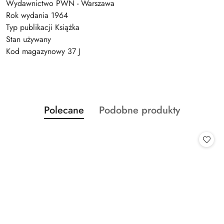
Wydawnictwo PWN - Warszawa
Rok wydania 1964
Typ publikacji Książka
Stan używany
Kod magazynowy 37 J
Produkty
Produkty
Polecane
Podobne produkty
Pomiń karuzelę produktów
o
o
statusie:
statusie: