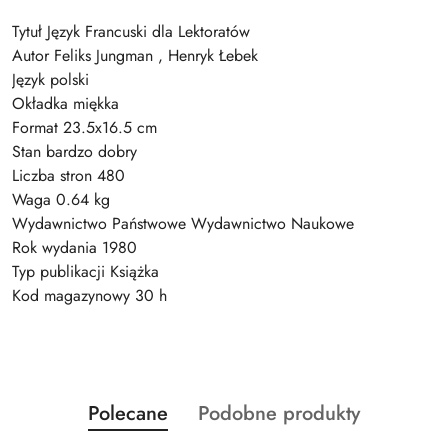
Tytuł Język Francuski dla Lektoratów
Autor Feliks Jungman , Henryk Łebek
Język polski
Okładka miękka
Format 23.5x16.5 cm
Stan bardzo dobry
Liczba stron 480
Waga 0.64 kg
Wydawnictwo Państwowe Wydawnictwo Naukowe
Rok wydania 1980
Typ publikacji Książka
Kod magazynowy 30 h
Produkty
Produkty
Polecane
Podobne produkty
Pomiń karuzelę produktów
o
o