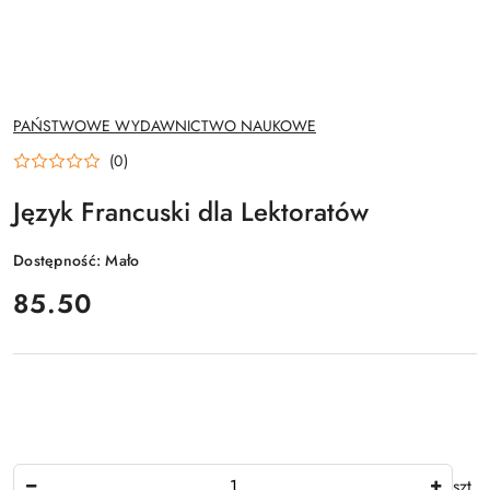
NAZWA
PAŃSTWOWE WYDAWNICTWO NAUKOWE
PRODUCENTA:
(0)
Język Francuski dla Lektoratów
Dostępność:
Mało
cena:
85.50
Ilość
szt.