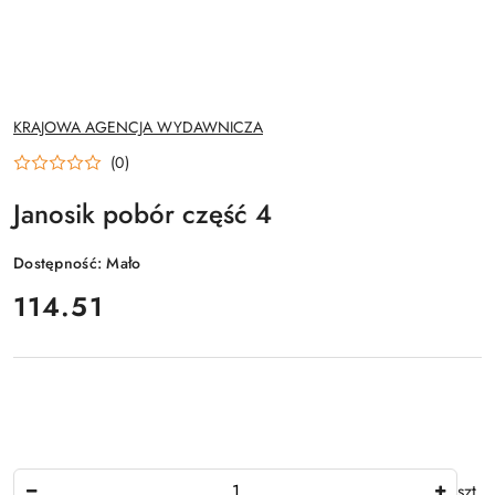
NAZWA
KRAJOWA AGENCJA WYDAWNICZA
PRODUCENTA:
(0)
Janosik pobór część 4
Dostępność:
Mało
cena:
114.51
Ilość
szt.