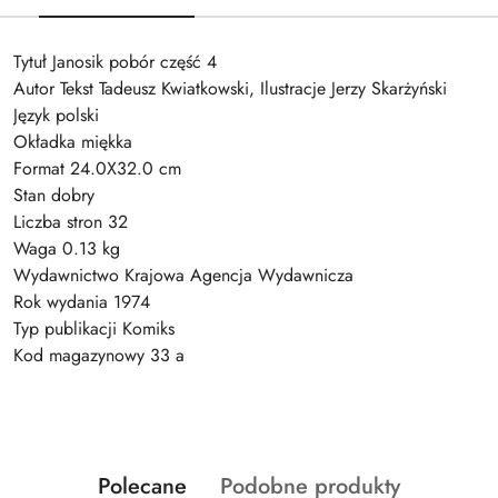
Tytuł Janosik pobór część 4
Autor Tekst Tadeusz Kwiatkowski, Ilustracje Jerzy Skarżyński
Język polski
Okładka miękka
Format 24.0X32.0 cm
Stan dobry
Liczba stron 32
Waga 0.13 kg
Wydawnictwo Krajowa Agencja Wydawnicza
Rok wydania 1974
Typ publikacji Komiks
Kod magazynowy 33 a
Produkty
Produkty
Polecane
Podobne produkty
Pomiń karuzelę produktów