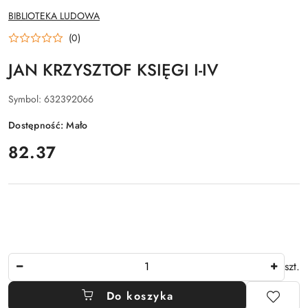
NAZWA
BIBLIOTEKA LUDOWA
PRODUCENTA:
(0)
JAN KRZYSZTOF KSIĘGI I-IV
Symbol:
632392066
Dostępność:
Mało
cena:
82.37
Ilość
szt.
Do koszyka