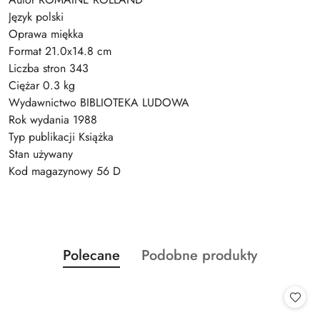
Język polski
Oprawa miękka
Format 21.0x14.8 cm
Liczba stron 343
Ciężar 0.3 kg
Wydawnictwo BIBLIOTEKA LUDOWA
Rok wydania 1988
Typ publikacji Książka
Stan używany
Kod magazynowy 56 D
Produkty
Produkty
Polecane
Podobne produkty
Pomiń karuzelę produktów
o
o
statusie:
statusie: