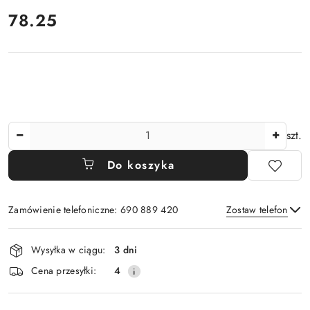
cena:
78.25
Ilość
szt.
Do koszyka
Zamówienie telefoniczne: 690 889 420
Zostaw telefon
Dostępność
Wysyłka w ciągu:
3 dni
i
Wyślij
Cena przesyłki:
4
dostawa