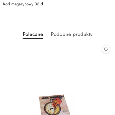
Kod magazynowy 36 d
Produkty
Produkty
Polecane
Podobne produkty
Pomiń karuzelę produktów
o
o
statusie:
statusie: