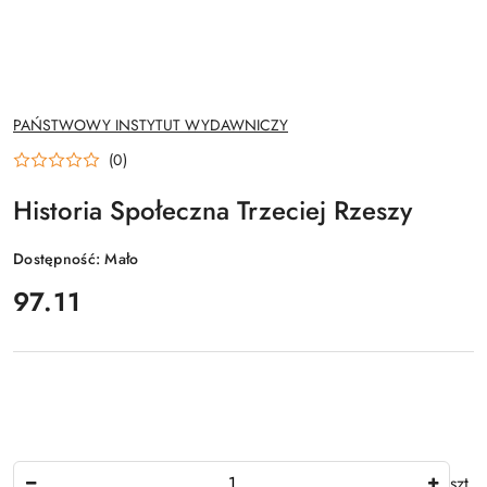
NAZWA
PAŃSTWOWY INSTYTUT WYDAWNICZY
PRODUCENTA:
(0)
Historia Społeczna Trzeciej Rzeszy
Dostępność:
Mało
cena:
97.11
Ilość
szt.