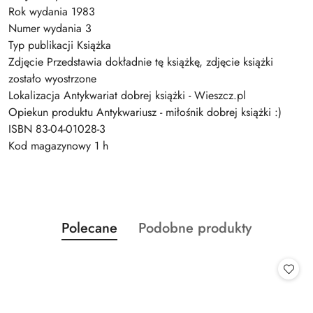
Rok wydania 1983
Numer wydania 3
Typ publikacji Książka
Zdjęcie Przedstawia dokładnie tę książkę, zdjęcie książki
zostało wyostrzone
Lokalizacja Antykwariat dobrej książki - Wieszcz.pl
Opiekun produktu Antykwariusz - miłośnik dobrej książki :)
ISBN 83-04-01028-3
Kod magazynowy 1 h
Produkty
Produkty
Polecane
Podobne produkty
Pomiń karuzelę produktów
o
o
statusie:
statusie: