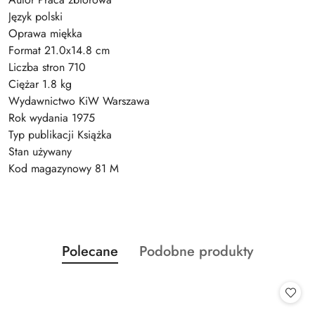
Język polski
Oprawa miękka
Format 21.0x14.8 cm
Liczba stron 710
Ciężar 1.8 kg
Wydawnictwo KiW Warszawa
Rok wydania 1975
Typ publikacji Książka
Stan używany
Kod magazynowy 81 M
Produkty
Produkty
Polecane
Podobne produkty
Pomiń karuzelę produktów
o
o
statusie:
statusie: