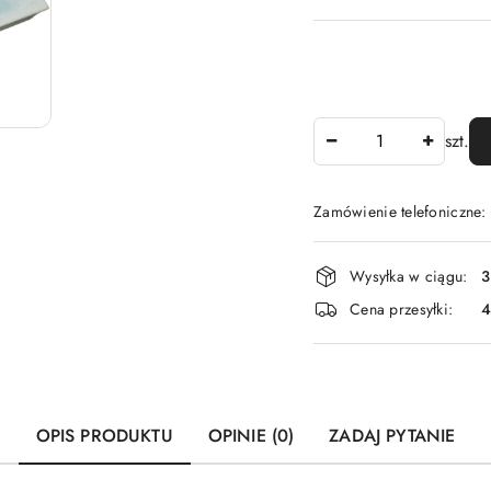
Ilość
szt.
Zamówienie telefoniczne
Dostępność
Wysyłka w ciągu:
3
i
Cena przesyłki:
dostawa
OPIS PRODUKTU
OPINIE (0)
ZADAJ PYTANIE