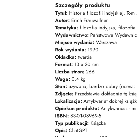
Szczegóły produktu
Tytuł:
Historia filozofii indyjskiej. Tom
Autor:
Erich Frauwallner
Tematyka:
filozofia indyjska, filozofi
Wydawnictwo:
Państwowe Wydawnic
Miejsce wydania:
Warszawa
Rok wydania:
1990
Okładka:
twarda
Format:
13 x 20 cm
Liczba stron:
266
Waga:
0,4 kg
Stan:
używana, bardzo dobry (ocena:
Zdjęcie:
Przedstawia dokładnie tę ksią
Lokalizacja:
Antykwariat dobrej książk
Opiekun produktu:
Antykwariusz - mił
ISBN:
83-01-08969-5
Typ publikacji:
Książka
Opis:
ChatGPT