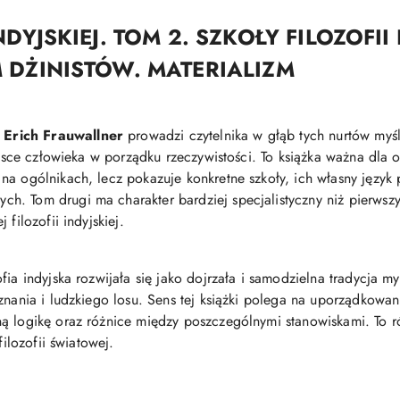
NDYJSKIEJ. TOM 2. SZKOŁY FILOZOFI
M DŻINISTÓW. MATERIALIZM
Erich Frauwallner
prowadzi czytelnika w głąb tych nurtów myśli
iejsce człowieka w porządku rzeczywistości. To książka ważna dla 
na ogólnikach, lecz pokazuje konkretne szkoły, ich własny język
. Tom drugi ma charakter bardziej specjalistyczny niż pierwszy
filozofii indyjskiej.
fia indyjska rozwijała się jako dojrzała i samodzielna tradycja 
znania i ludzkiego losu. Sens tej książki polega na uporządkowan
ą logikę oraz różnice między poszczególnymi stanowiskami. To r
filozofii światowej.