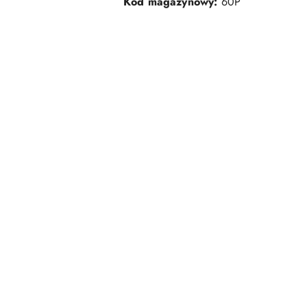
Kod magazynowy:
60P
Pomiń karuzelę produktów