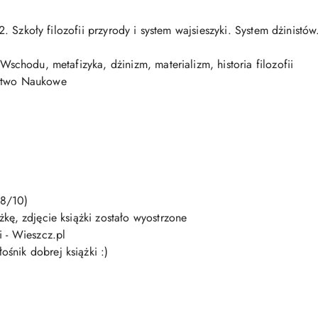
 2. Szkoły filozofii przyrody i system wajsieszyki. System dżinistó
a Wschodu, metafizyka, dżinizm, materializm, historia filozofii
two Naukowe
 8/10)
żkę, zdjęcie książki zostało wyostrzone
i - Wieszcz.pl
ośnik dobrej książki :)