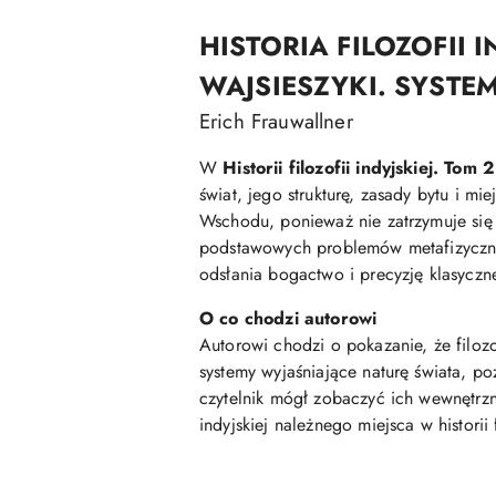
HISTORIA FILOZOFII I
WAJSIESZYKI. SYSTE
Erich Frauwallner
W
Historii filozofii indyjskiej. Tom 2
świat, jego strukturę, zasady bytu i m
Wschodu, ponieważ nie zatrzymuje się 
podstawowych problemów metafizycznych
odsłania bogactwo i precyzję klasycznej 
O co chodzi autorowi
Autorowi chodzi o pokazanie, że filozo
systemy wyjaśniające naturę świata, po
czytelnik mógł zobaczyć ich wewnętrzn
indyjskiej należnego miejsca w historii 