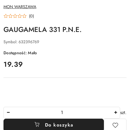
NAZWA
MON WARSZAWA
PRODUCENTA:
(0)
GAUGAMELA 331 P.N.E.
Symbol:
632396769
Dostępność:
Mało
cena:
19.39
Ilość
szt.
Do koszyka