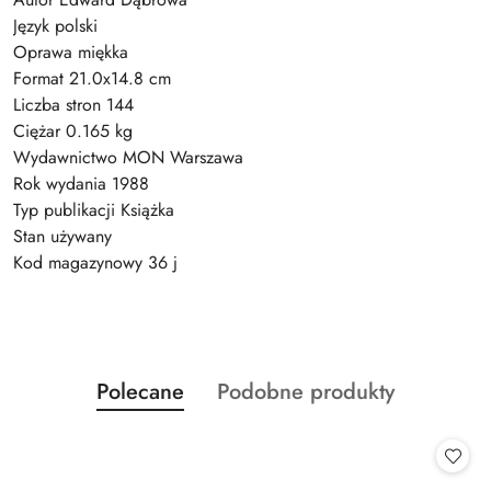
Język polski
Oprawa miękka
Format 21.0x14.8 cm
Liczba stron 144
Ciężar 0.165 kg
Wydawnictwo MON Warszawa
Rok wydania 1988
Typ publikacji Książka
Stan używany
Kod magazynowy 36 j
Produkty
Produkty
Polecane
Podobne produkty
Pomiń karuzelę produktów
o
o
statusie:
statusie: