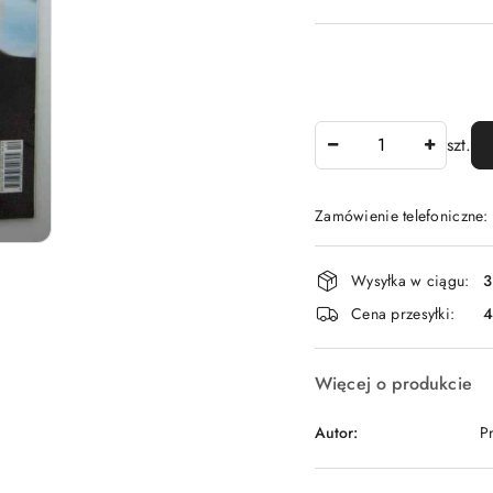
Ilość
szt.
Zamówienie telefoniczne
Dostępność
Wysyłka w ciągu:
3
i
Cena przesyłki:
dostawa
Więcej o produkcie
Autor:
P