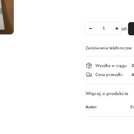
Ilość
szt.
Zamówienie telefoniczne
Dostępność
Wysyłka w ciągu:
3
i
Cena przesyłki:
dostawa
Więcej o produkcie
Autor:
E