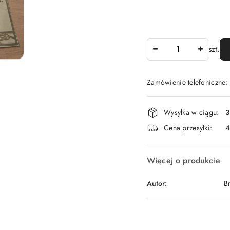
Ilość
szt.
Zamówienie telefoniczne
Dostępność
Wysyłka w ciągu:
3
i
Cena przesyłki:
dostawa
Więcej o produkcie
Autor:
B