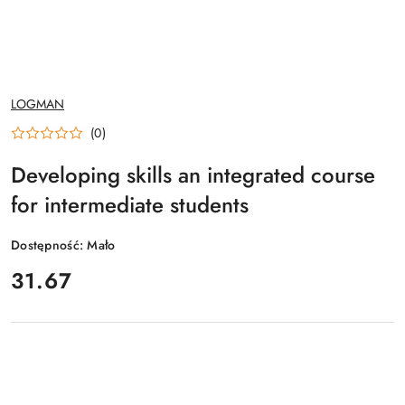
NAZWA
LOGMAN
PRODUCENTA:
(0)
Developing skills an integrated course
for intermediate students
Dostępność:
Mało
cena:
31.67