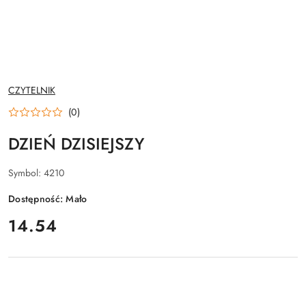
NAZWA
CZYTELNIK
PRODUCENTA:
(0)
DZIEŃ DZISIEJSZY
Symbol:
4210
Dostępność:
Mało
cena:
14.54