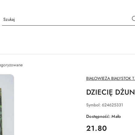
tegoryzowane
NAZWA
BIAŁOWIEŻA BIAŁYSTOK T.
PRODUCENTA:
DZIECIĘ DŻUN
Symbol:
624625331
Dostępność:
Mało
cena:
21.80