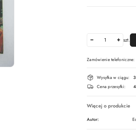
Ilość
szt.
Zamówienie telefoniczne
Dostępność
Wysyłka w ciągu:
3
i
Cena przesyłki:
dostawa
Więcej o produkcie
Autor:
E