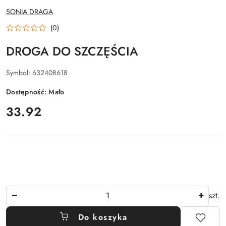
NAZWA
SONIA DRAGA
PRODUCENTA:
(0)
DROGA DO SZCZĘŚCIA
Symbol:
632408618
Dostępność:
Mało
cena:
33.92
Ilość
szt.
Do koszyka