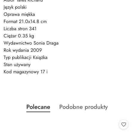
Język polski
Oprawa miękka
Format 21.0x14.8 cm
Liczba stron 341
Ciężar 0.35 kg
Wydawnictwo Sonia Draga
Rok wydania 2009
Typ publikacji Książka
Stan używany
Kod magazynowy 17 i
Produkty
Produkty
Polecane
Podobne produkty
Pomiń karuzelę produktów
o
o
statusie:
statusie: