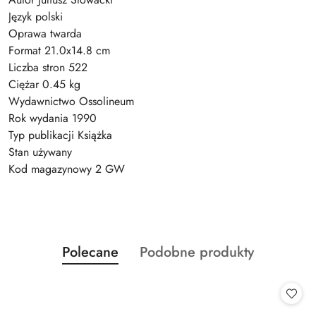
Język polski
Oprawa twarda
Format 21.0x14.8 cm
Liczba stron 522
Ciężar 0.45 kg
Wydawnictwo Ossolineum
Rok wydania 1990
Typ publikacji Książka
Stan używany
Kod magazynowy 2 GW
Produkty
Produkty
Polecane
Podobne produkty
Pomiń karuzelę produktów
o
o
statusie:
statusie: