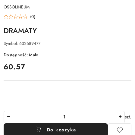
NAZWA
OSSOLINEUM
PRODUCENTA:
(0)
DRAMATY
Symbol:
632689477
Dostępność:
Mało
cena:
60.57
Ilość
szt.
Do koszyka