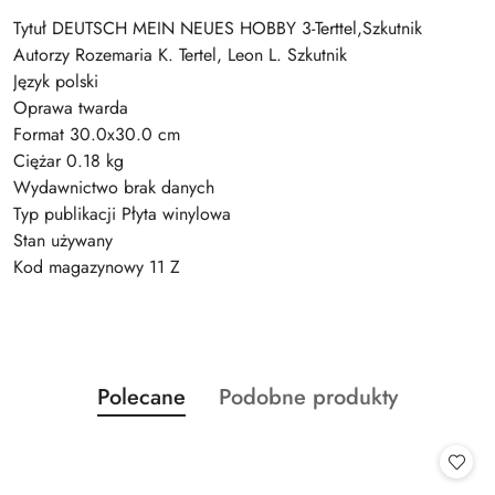
Tytuł DEUTSCH MEIN NEUES HOBBY 3-Terttel,Szkutnik
Autorzy Rozemaria K. Tertel, Leon L. Szkutnik
Język polski
Oprawa twarda
Format 30.0x30.0 cm
Ciężar 0.18 kg
Wydawnictwo brak danych
Typ publikacji Płyta winylowa
Stan używany
Kod magazynowy 11 Z
Produkty
Produkty
Polecane
Podobne produkty
Pomiń karuzelę produktów
o
o
statusie:
statusie: