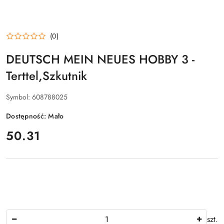
(0)
DEUTSCH MEIN NEUES HOBBY 3 -
Terttel,Szkutnik
Symbol:
608788025
Dostępność:
Mało
cena:
50.31
Ilość
szt.