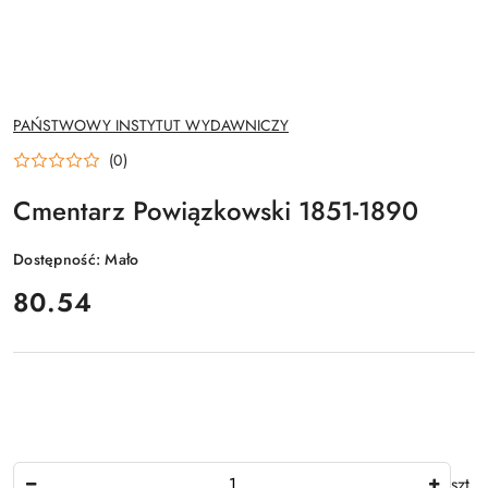
NAZWA
PAŃSTWOWY INSTYTUT WYDAWNICZY
PRODUCENTA:
(0)
Cmentarz Powiązkowski 1851-1890
Dostępność:
Mało
cena:
80.54
Ilość
szt.