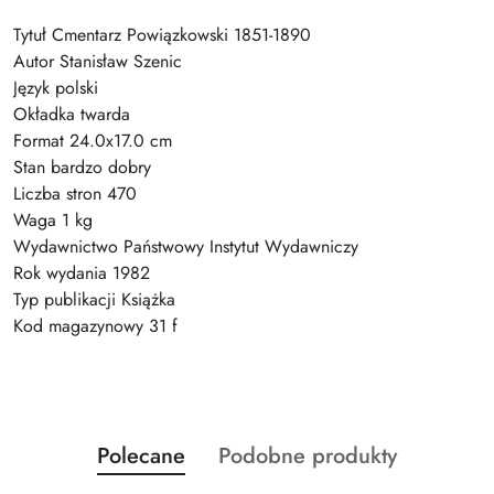
Tytuł Cmentarz Powiązkowski 1851-1890
Autor Stanisław Szenic
Język polski
Okładka twarda
Format 24.0x17.0 cm
Stan bardzo dobry
Liczba stron 470
Waga 1 kg
Wydawnictwo Państwowy Instytut Wydawniczy
Rok wydania 1982
Typ publikacji Książka
Kod magazynowy 31 f
Produkty
Produkty
Polecane
Podobne produkty
Pomiń karuzelę produktów
o
o