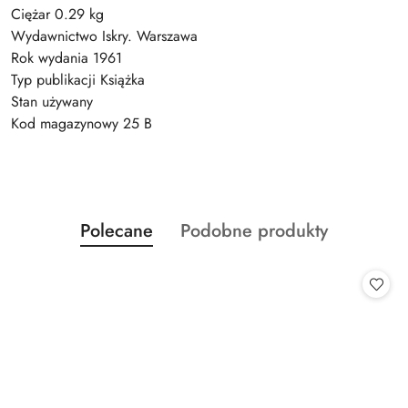
Ciężar 0.29 kg
Wydawnictwo Iskry. Warszawa
Rok wydania 1961
Typ publikacji Książka
Stan używany
Kod magazynowy 25 B
Produkty
Produkty
Polecane
Podobne produkty
Pomiń karuzelę produktów
o
o
statusie:
statusie: