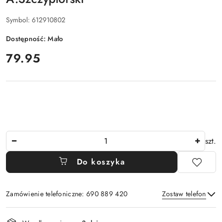
Symbol:
612910802
Dostępność:
Mało
cena:
79.95
Ilość
szt.
Do koszyka
Zamówienie telefoniczne: 690 889 420
Zostaw telefon
Dostępność