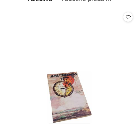
Pomiń karuzelę produktów
o
o
statusie:
statusie: