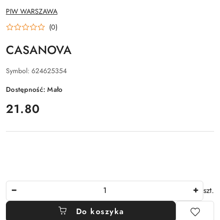
NAZWA
PIW WARSZAWA
PRODUCENTA:
(0)
CASANOVA
Symbol:
624625354
Dostępność:
Mało
cena:
21.80
Ilość
szt.
Do koszyka