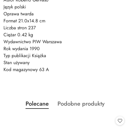
Język polski
Oprawa twarda
Format 21.0x14.8 cm
Liczba stron 237
Ciężar 0.42 kg
Wydawnictwo PIW Warszawa
Rok wydania 1990
Typ publikacji Książka
Stan używany
Kod magazynowy 63 A
Produkty
Produkty
Polecane
Podobne produkty
Pomiń karuzelę produktów
o
o
statusie:
statusie: