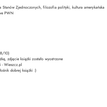
ia
Stanów
Zjednoczonych,
filozofia
polityki,
kultura
amerykańska
we
PWN
8/
10)
ążkę,
zdjęcie
książki
zostało
wyostrzone
i -
Wieszcz.pl
łośnik
dobrej
książki :)