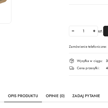
Ilość
szt.
Zamówienie telefoniczne
Dostępność
Wysyłka w ciągu:
3
i
Cena przesyłki:
dostawa
OPIS PRODUKTU
OPINIE (0)
ZADAJ PYTANIE