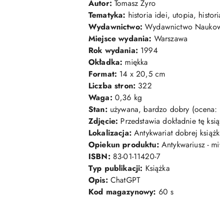
Autor:
Tomasz
Żyro
Tematyka:
historia
idei,
utopia,
histor
Wydawnictwo:
Wydawnictwo
Nauko
Miejsce
wydania:
Warszawa
Rok
wydania:
1994
Okładka:
miękka
Format:
14
x
20,5
cm
Liczba
stron:
322
Waga:
0,36
kg
Stan:
używana,
bardzo
dobry (
ocena:
Zdjęcie:
Przedstawia
dokładnie
tę
ksi
Lokalizacja:
Antykwariat
dobrej
książk
Opiekun
produktu:
Antykwariusz -
mi
ISBN:
83-
01-
11420-
7
Typ
publikacji:
Książka
Opis:
ChatGPT
Kod
magazynowy:
60
s