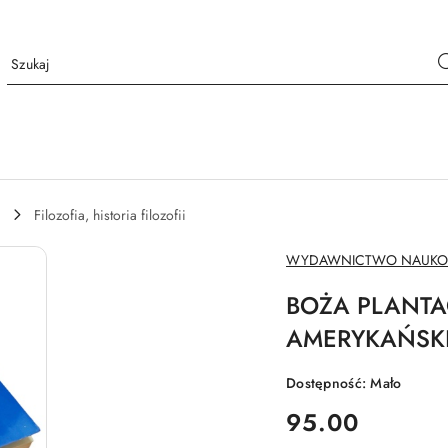
Filozofia, historia filozofii
NAZWA
WYDAWNICTWO NAUK
PRODUCENTA:
BOŻA PLANTAC
AMERYKAŃSKIE
Dostępność:
Mało
cena:
95.00