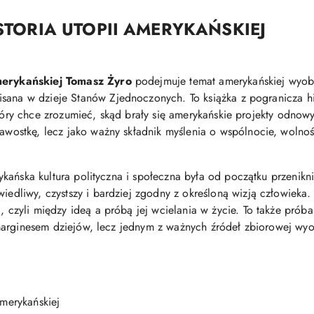
STORIA
UTOPII
AMERYKAŃSKIEJ
erykańskiej
Tomasz
Żyro
podejmuje
temat
amerykańskiej
wyob
isana
w
dzieje
Stanów
Zjednoczonych.
To
książka
z
pogranicza
h
tóry
chce
zrozumieć,
skąd
brały
się
amerykańskie
projekty
odnow
kawostkę,
lecz
jako
ważny
składnik
myślenia
o
wspólnocie,
wolno
ykańska
kultura
polityczna
i
społeczna
była
od
początku
przenikn
wiedliwy,
czystszy
i
bardziej
zgodny
z
określoną
wizją
człowieka
ą,
czyli
między
ideą
a
próbą
jej
wcielania
w
życie.
To
także
prób
arginesem
dziejów,
lecz
jednym
z
ważnych
źródeł
zbiorowej
wyo
merykańskiej