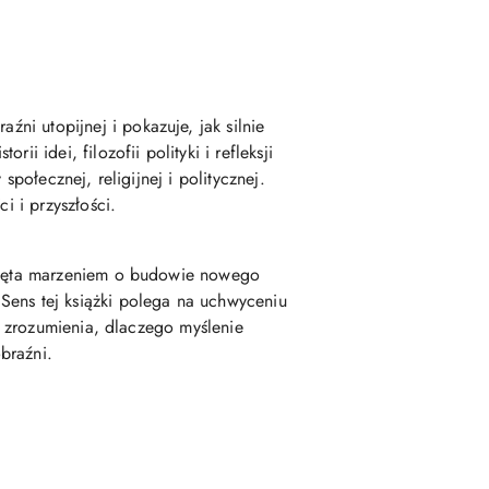
raźni
utopijnej
i
pokazuje,
jak
silnie
istorii
idei,
filozofii
polityki
i
refleksji
y
społecznej,
religijnej
i
politycznej.
ści
i
przyszłości.
ięta
marzeniem
o
budowie
nowego
.
Sens
tej
książki
polega
na
uchwyceniu
a
zrozumienia,
dlaczego
myślenie
braźni.