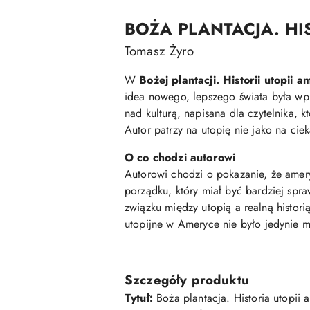
BOŻA
PLANTACJA.
HI
Tomasz
Żyro
W
Bożej
plantacji.
Historii
utopii
am
idea
nowego,
lepszego
świata
była
wp
nad
kulturą,
napisana
dla
czytelnika,
k
Autor
patrzy
na
utopię
nie
jako
na
cie
O
co
chodzi
autorowi
Autorowi
chodzi
o
pokazanie,
że
amer
porządku,
który
miał
być
bardziej
spra
związku
między
utopią
a
realną
histori
utopijne
w
Ameryce
nie
było
jedynie
m
Szczegóły
produktu
Tytuł:
Boża
plantacja.
Historia
utopii
a