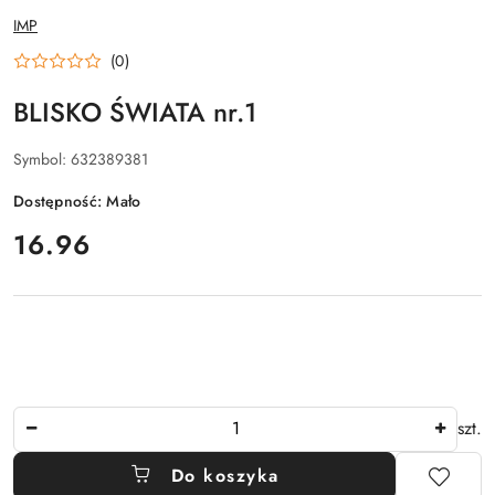
NAZWA
IMP
PRODUCENTA:
(0)
BLISKO ŚWIATA nr.1
Symbol:
632389381
Dostępność:
Mało
cena:
16.96
Ilość
szt.
Do koszyka