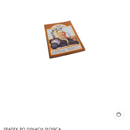
SPADEK PO SYNACH SŁOŃCA