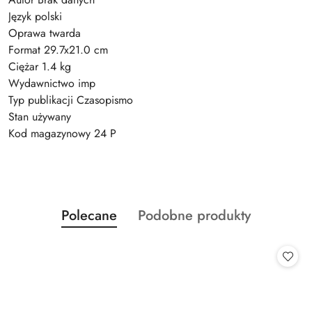
Język polski
Oprawa twarda
Format 29.7x21.0 cm
Ciężar 1.4 kg
Wydawnictwo imp
Typ publikacji Czasopismo
Stan używany
Kod magazynowy 24 P
Produkty
Produkty
Polecane
Podobne produkty
Pomiń karuzelę produktów
o
o
statusie:
statusie: