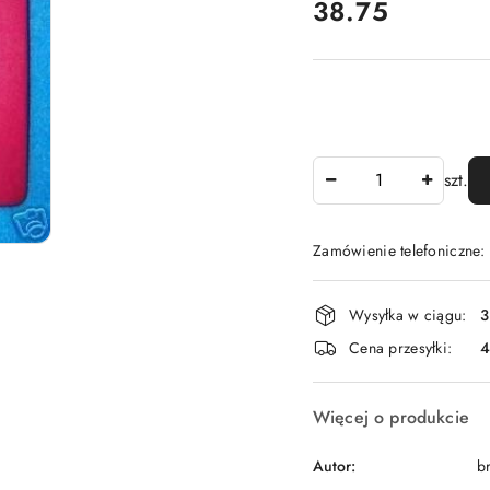
cena:
38.75
Ilość
szt.
Zamówienie telefoniczne
Dostępność
Wysyłka w ciągu:
3
i
Cena przesyłki:
dostawa
Więcej o produkcie
Autor:
br