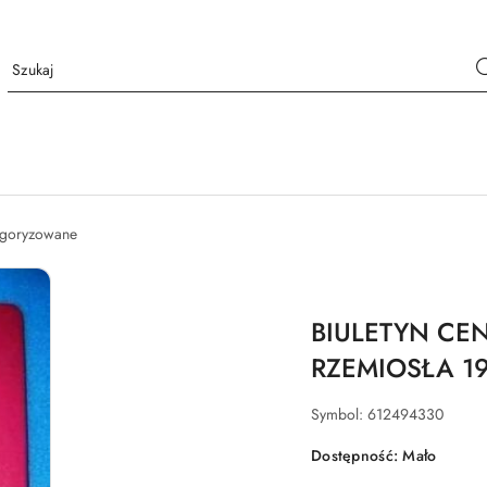
tegoryzowane
BIULETYN CE
RZEMIOSŁA 19
Symbol:
612494330
Dostępność:
Mało