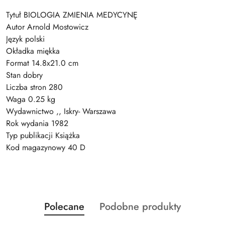
Tytuł BIOLOGIA ZMIENIA MEDYCYNĘ
Autor Arnold Mostowicz
Język polski
Okładka miękka
Format 14.8x21.0 cm
Stan dobry
Liczba stron 280
Waga 0.25 kg
Wydawnictwo ,, Iskry- Warszawa
Rok wydania 1982
Typ publikacji Książka
Kod magazynowy 40 D
Produkty
Produkty
Polecane
Podobne produkty
Pomiń karuzelę produktów
o
o