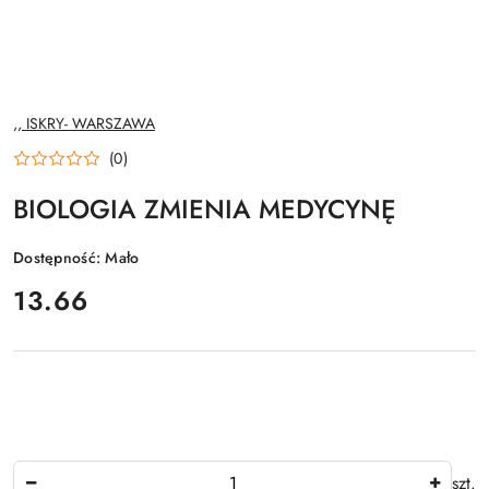
NAZWA
,, ISKRY- WARSZAWA
PRODUCENTA:
(0)
BIOLOGIA ZMIENIA MEDYCYNĘ
Dostępność:
Mało
cena:
13.66
Ilość
szt.