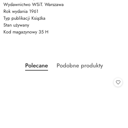
Wydawnictwo WSiT. Warszawa
Rok wydania 1961
Typ publikacji Książka
Stan używany
Kod magazynowy 35 H
Produkty
Produkty
Polecane
Podobne produkty
Pomiń karuzelę produktów
o
o
statusie:
statusie: