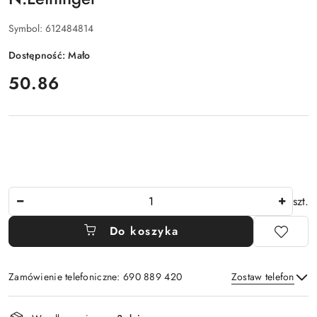
Symbol:
612484814
Dostępność:
Mało
cena:
50.86
Ilość
szt.
Do koszyka
Zamówienie telefoniczne: 690 889 420
Zostaw telefon
Dostępność