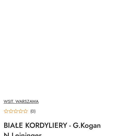
NAZWA
WSIT. WARSZAWA
PRODUCENTA:
(0)
BIAŁE KORDYLIERY - G.Kogan
N.Leininger