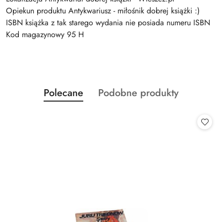
Opiekun produktu Antykwariusz - miłośnik dobrej książki :)
ISBN książka z tak starego wydania nie posiada numeru ISBN
Kod magazynowy 95 H
Produkty
Produkty
Polecane
Podobne produkty
Pomiń karuzelę produktów
o
o
statusie:
statusie: