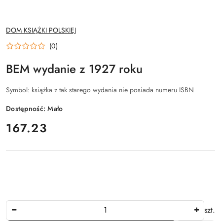
NAZWA
DOM KSIĄŻKI POLSKIEJ
PRODUCENTA:
(0)
BEM wydanie z 1927 roku
Symbol:
książka z tak starego wydania nie posiada numeru ISBN
Dostępność:
Mało
cena:
167.23
Ilość
szt.