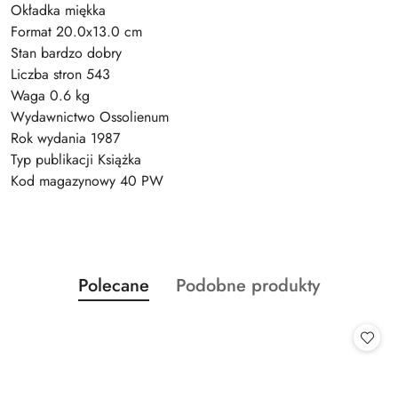
Okładka miękka
Format 20.0x13.0 cm
Stan bardzo dobry
Liczba stron 543
Waga 0.6 kg
Wydawnictwo Ossolienum
Rok wydania 1987
Typ publikacji Książka
Kod magazynowy 40 PW
Produkty
Produkty
Polecane
Podobne produkty
Pomiń karuzelę produktów
o
o
statusie:
statusie: