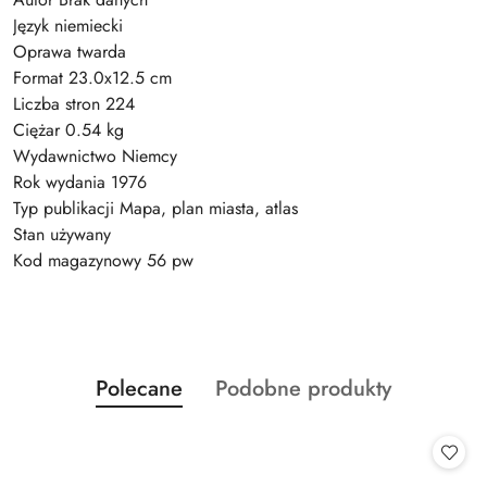
Język niemiecki
Oprawa twarda
Format 23.0x12.5 cm
Liczba stron 224
Ciężar 0.54 kg
Wydawnictwo Niemcy
Rok wydania 1976
Typ publikacji Mapa, plan miasta, atlas
Stan używany
Kod magazynowy 56 pw
Produkty
Produkty
Polecane
Podobne produkty
Pomiń karuzelę produktów
o
o
statusie:
statusie: