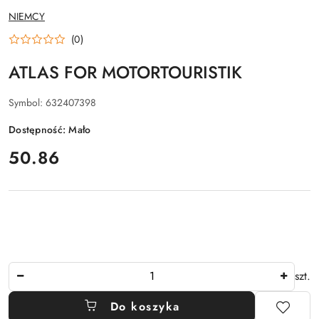
NAZWA
NIEMCY
PRODUCENTA:
(0)
ATLAS FOR MOTORTOURISTIK
Symbol:
632407398
Dostępność:
Mało
cena:
50.86
Ilość
szt.
Do koszyka