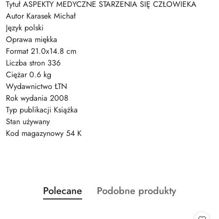
Tytuł ASPEKTY MEDYCZNE STARZENIA SIĘ CZŁOWIEKA
Autor Karasek Michał
Język polski
Oprawa miękka
Format 21.0x14.8 cm
Liczba stron 336
Ciężar 0.6 kg
Wydawnictwo ŁTN
Rok wydania 2008
Typ publikacji Książka
Stan używany
Kod magazynowy 54 K
Produkty
Produkty
Polecane
Podobne produkty
Pomiń karuzelę produktów
o
o
statusie:
statusie: