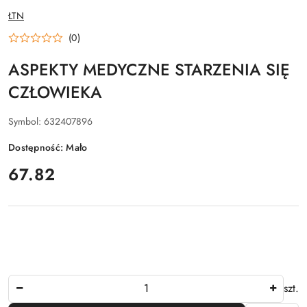
NAZWA
ŁTN
PRODUCENTA:
(0)
ASPEKTY MEDYCZNE STARZENIA SIĘ
CZŁOWIEKA
Symbol:
632407896
Dostępność:
Mało
cena:
67.82
Ilość
szt.