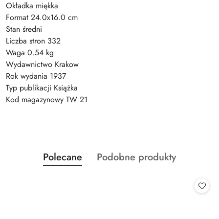
Okładka miękka
Format 24.0x16.0 cm
Stan średni
Liczba stron 332
Waga 0.54 kg
Wydawnictwo Krakow
Rok wydania 1937
Typ publikacji Książka
Kod magazynowy TW 21
Produkty
Produkty
Polecane
Podobne produkty
Pomiń karuzelę produktów
o
o
statusie:
statusie: