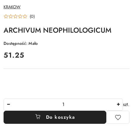
NAZWA
KRAKOW
PRODUCENTA:
(0)
ARCHIVUM NEOPHILOLOGICUM
Dostępność:
Mało
cena:
51.25
Ilość
szt.
Do koszyka