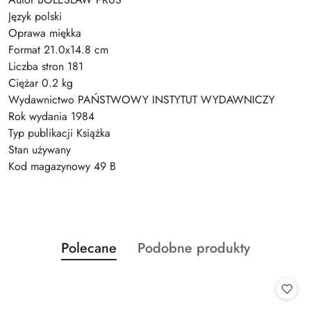
Język polski
Oprawa miękka
Format 21.0x14.8 cm
Liczba stron 181
Ciężar 0.2 kg
Wydawnictwo PAŃSTWOWY INSTYTUT WYDAWNICZY
Rok wydania 1984
Typ publikacji Książka
Stan używany
Kod magazynowy 49 B
Produkty
Produkty
Polecane
Podobne produkty
Pomiń karuzelę produktów
o
o
statusie:
statusie: