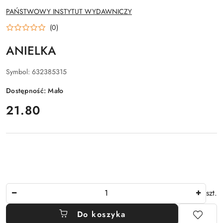
NAZWA
PAŃSTWOWY INSTYTUT WYDAWNICZY
PRODUCENTA:
(0)
ANIELKA
Symbol:
632385315
Dostępność:
Mało
cena:
21.80
Ilość
szt.
Do koszyka