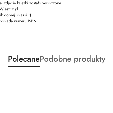
ę, zdjęcie książki zostało wyostrzone
 Wieszcz.pl
k dobrej książki :)
e posiada numeru ISBN
Produkty
Produkty
Polecane
Podobne produkty
o
o
statusie:
statusie: