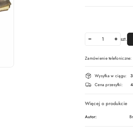
Ilość
szt.
Zamówienie telefoniczne
Dostępność
Wysyłka w ciągu:
3
i
Cena przesyłki:
dostawa
Więcej o produkcie
Autor:
B