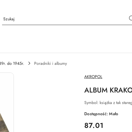
39r. do 1945r.
Poradniki i albumy
NAZWA
AKROPOL
PRODUCENTA:
ALBUM KRAKOW
Symbol:
książka z tak sta
Dostępność:
Mało
cena:
87.01