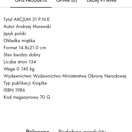
OPIS PRODUKTU
OPINIE (0)
ZADAJ PYTANIE
Tytuł AKCJUM 31 P.N.E
Autor Andrzej Murawski
Język polski
Okładka miękka
Format 14.8x21.0 cm
Stan bardzo dobry
Liczba stron 134
Waga 0.145 kg
Wydawnictwo Wydawnictwo Ministerstwa Obrony Narodowej
Typ publikacji Książka
ISBN 1986
Kod magazynowy 70 G
Produkty
Produkty
Polecane
Podobne produkty