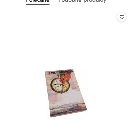
Pomiń karuzelę produktów
o
o
statusie:
statusie: