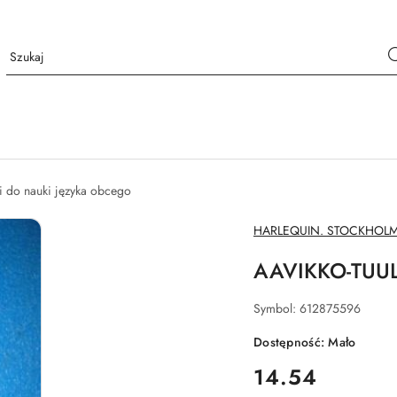
i do nauki języka obcego
NAZWA
HARLEQUIN. STOCKHOL
PRODUCENTA:
AAVIKKO-TUUL
Symbol:
612875596
Dostępność:
Mało
cena:
14.54