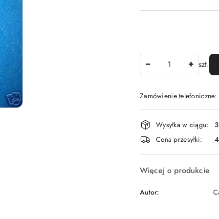
Ilość
szt.
Zamówienie telefoniczne
Dostępność
Wysyłka w ciągu:
3
i
Cena przesyłki:
dostawa
Więcej o produkcie
Autor:
C