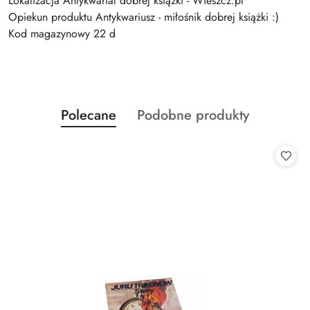
Lokalizacja Antykwariat dobrej książki - Wieszcz.pl
Opiekun produktu Antykwariusz - miłośnik dobrej książki :)
Kod magazynowy 22 d
Produkty
Produkty
Polecane
Podobne produkty
Pomiń karuzelę produktów
o
o
statusie:
statusie: