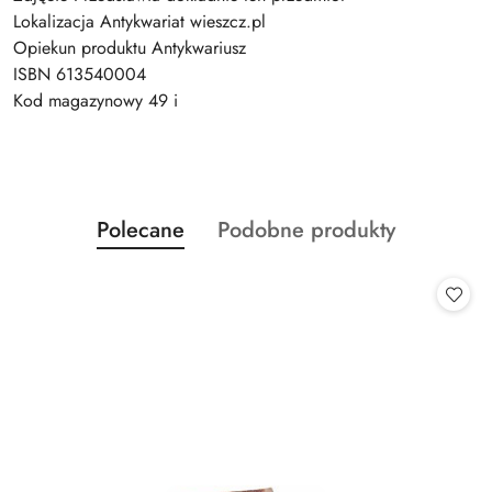
Lokalizacja Antykwariat wieszcz.pl
Opiekun produktu Antykwariusz
ISBN 613540004
Kod magazynowy 49 i
Produkty
Produkty
Polecane
Podobne produkty
Pomiń karuzelę produktów
o
o
statusie:
statusie: