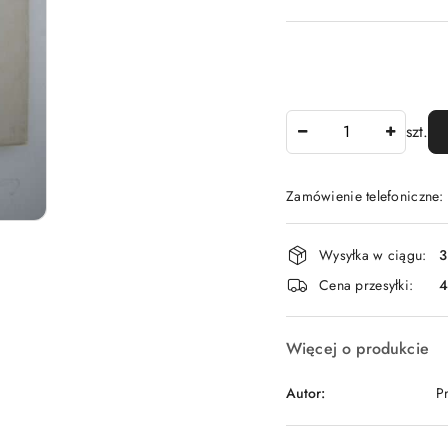
Ilość
szt.
Zamówienie telefoniczne
Dostępność
Wysyłka w ciągu:
3
i
Cena przesyłki:
dostawa
Więcej o produkcie
Autor:
P