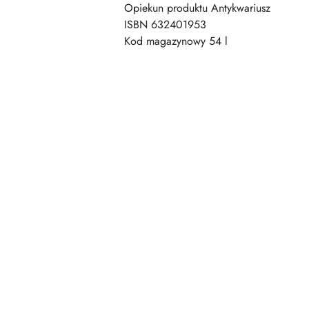
Opiekun produktu Antykwariusz
ISBN 632401953
Kod magazynowy 54 l
Pomiń karuzelę produktów