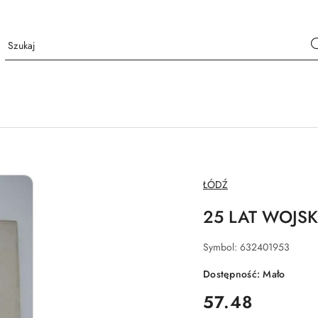
NAZWA
ŁÓDŹ
PRODUCENTA:
25 LAT WOJSK
Symbol:
632401953
Dostępność:
Mało
cena:
57.48