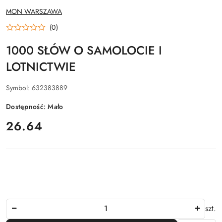
NAZWA
MON WARSZAWA
PRODUCENTA:
(0)
1000 SŁÓW O SAMOLOCIE I
LOTNICTWIE
Symbol:
632383889
Dostępność:
Mało
cena:
26.64
Ilość
szt.