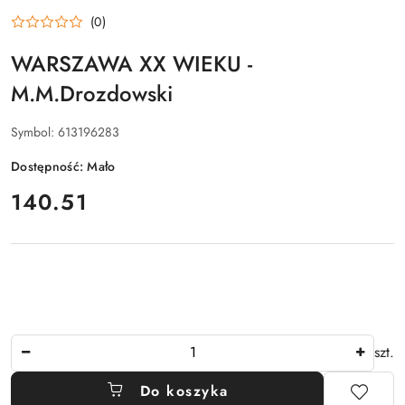
(0)
WARSZAWA XX WIEKU -
M.M.Drozdowski
Symbol:
613196283
Dostępność:
Mało
cena:
140.51
Ilość
szt.
Do koszyka