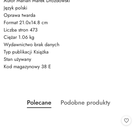
Autor Marian Marek Drozdowski
Język polski
Oprawa twarda
Format 21.0x14.8 cm
Liczba stron 473
Ciężar 1.06 kg
Wydawnictwo brak danych
Typ publikacji Książka
Stan używany
Kod magazynowy 38 E
Produkty
Produkty
Polecane
Podobne produkty
Pomiń karuzelę produktów
o
o
statusie:
statusie: