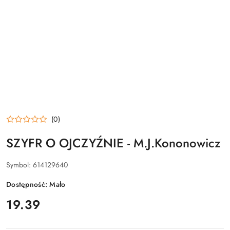
(0)
SZYFR O OJCZYŹNIE - M.J.Kononowicz
Symbol:
614129640
Dostępność:
Mało
cena:
19.39