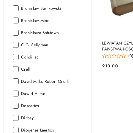
Autor:
Bronisław Burlikowski
Autor:
Bronisław Minc
Autor:
Bronisława Bałutowa
LEWIATAN CZYL
Autor:
C.G. Seligman
PAŃSTWA KOŚC
Thomas Hobbes
(0
Autor:
Condillac
210.00
Cena:
Autor:
Crell
Autor:
David Milla, Robert Oneill
Autor:
Dawid Hume
Autor:
Descartes
Autor:
Dilthey
Autor:
Diogenes Laertios