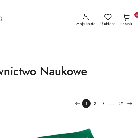
Moje konto
Ulubione
Koszyk
wnictwo Naukowe
...
1
2
3
29