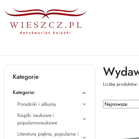
Przejdź do treści głównej
Przejdź do wyszukiwarki
Przejdź do moje konto
Przejdź do menu głównego
Przejdź do stopki
Wydaw
Kategorie
Liczba produktów
Kategorie:
Zastosowano
Sortuj
Poradniki i albumy
według
sortowanie:
Książki naukowe i
Najnowsze.
popularnonaukowe
Literatura piękna, popularna i