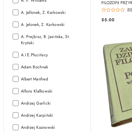
Autor:
A. F. Williams
FILOZOFII PRZY
(0
Autor:
A. Jellonek, Z. Karkowski
55.00
Cena:
Autor:
A. Jelonek, Z. Karkowski
Autor:
A. Prejbisz, B. Jasińska, St.
Kryński
Autor:
A.I E.Płucińscy
Autor:
Adam Bochnak
Autor:
Albert Manfred
Autor:
Alfons Klafkowski
Autor:
Andrzej Garlicki
Autor:
Andrzej Karpiński
Autor:
Andrzej Kaznowski