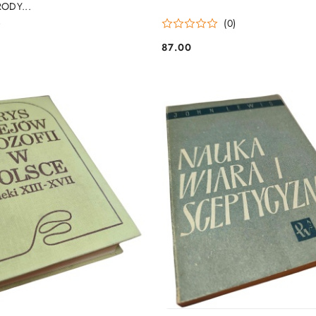
RODY...
)
(0)
87.00
Cena: