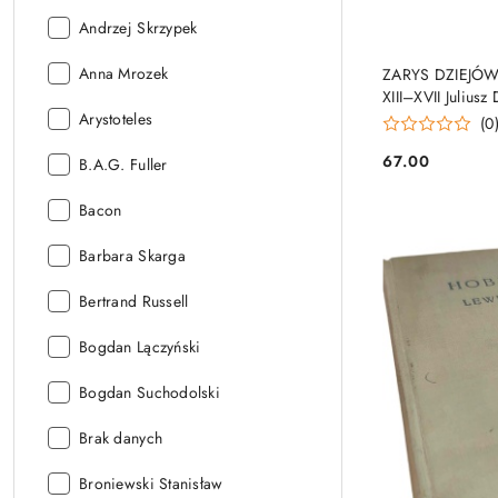
Autor:
Andrzej Skrzypek
Autor:
Anna Mrozek
ZARYS DZIEJÓW
XIII–XVII Juliu
Autor:
Arystoteles
Lech Szczucki
(0
67.00
Autor:
B.A.G. Fuller
Cena:
Autor:
Bacon
Autor:
Barbara Skarga
Autor:
Bertrand Russell
Autor:
Bogdan Lączyński
Autor:
Bogdan Suchodolski
Autor:
Brak danych
Autor:
Broniewski Stanisław