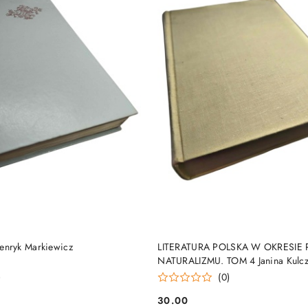
DO KOSZYKA
DO KOSZYKA
nryk Markiewicz
LITERATURA POLSKA W OKRESIE 
NATURALIZMU. TOM 4 Janina Kulczy
Henryk Markiewicz, Zbigniew Żabic
)
(0)
30.00
Cena: