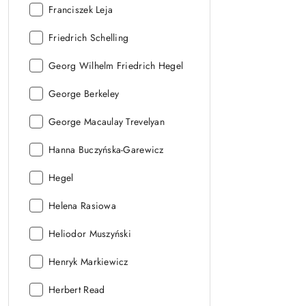
Autor:
Franciszek Leja
Autor:
Friedrich Schelling
Autor:
Georg Wilhelm Friedrich Hegel
Autor:
George Berkeley
Autor:
George Macaulay Trevelyan
Autor:
Hanna Buczyńska-Garewicz
Autor:
Hegel
Autor:
Helena Rasiowa
Autor:
Heliodor Muszyński
Autor:
Henryk Markiewicz
Autor:
Herbert Read