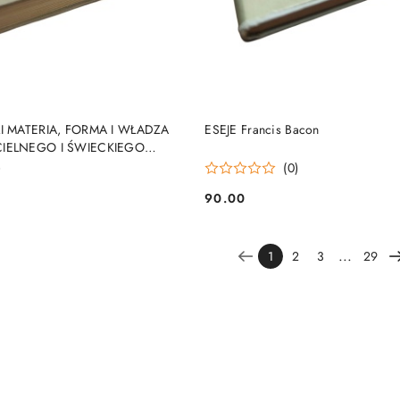
DO KOSZYKA
DO KOSZYKA
I MATERIA, FORMA I WŁADZA
ESEJE Francis Bacon
IELNEGO I ŚWIECKIEGO
)
(0)
90.00
Cena:
...
1
2
3
29