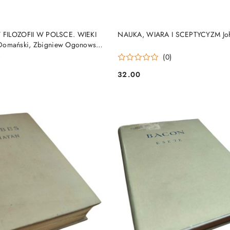
DO KOSZYKA
DO KOSZYKA
 FILOZOFII W POLSCE. WIEKI
NAUKA, WIARA I SCEPTYCYZM Joh
sz Domański, Zbigniew Ogonowski,
)
(0)
32.00
Cena: