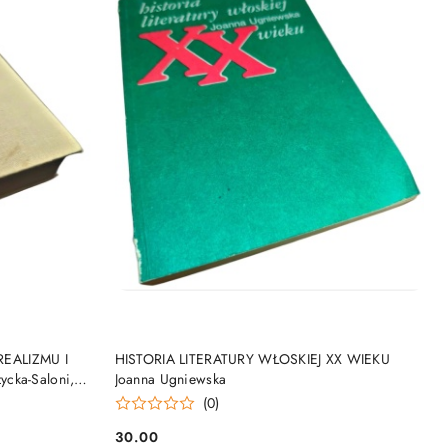
DO KOSZYKA
REALIZMU I
HISTORIA LITERATURY WŁOSKIEJ XX WIEKU
cka-Saloni,
Joanna Ugniewska
ki (red.)
(0)
30.00
Cena: