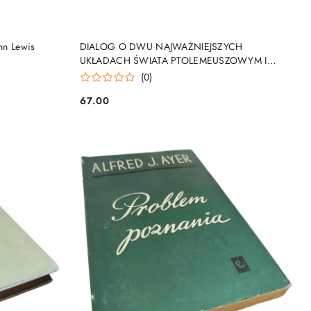
DO KOSZYKA
n Lewis
DIALOG O DWU NAJWAŻNIEJSZYCH
UKŁADACH ŚWIATA PTOLEMEUSZOWYM I
KOPERNIKOWYM Galileo Galilei
(0)
67.00
Cena: