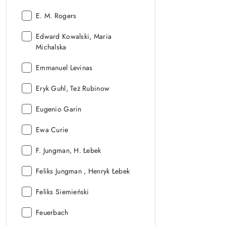
Autor:
E. M. Rogers
Autor:
Edward Kowalski, Maria
Michalska
Autor:
Emmanuel Levinas
Autor:
Eryk Guhl, Też Rubinow
Autor:
Eugenio Garin
Autor:
Ewa Curie
Autor:
F. Jungman, H. Łebek
Autor:
Feliks Jungman , Henryk Łebek
Autor:
Feliks Siemieński
Autor:
Feuerbach